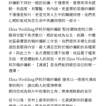
紗攝影不同於一般的拍攝，不僅要美，還要美得有感
動、有溫度、有驚豔、有內涵。更重要的是婚紗攝影
不僅僅是照片，更是完美人生中的關鍵回憶。我們衷
心期盼能成為您生命中美麗回憶的一部分。
Elisa Wedding伊莉莎婚紗攝影 堅持價格透明公開、
服務完整不馬虎敷衍，期許能成為台北、桃園、中壢
地區最優質的婚紗攝影工作室。我們提供多樣化的超
值包套服務內容，最大滿足您對於婚紗攝影的各種需
求。除此之外，各式禮服任選不加價、成品電子檔案
全給，更是體貼新人的荷包。來到 Elisa Wedding伊
莉莎婚紗攝影，【滿意】是我們能回饋您信任的唯一
選擇。
Elisa Wedding伊莉莎婚紗攝影 擅長以一張張充滿故
事的照片，譜出動人的愛情樂章
期待您成為照片中故事的主角；樂章裡跳動的音符
從今以後，世界上最美的照片，也最感動你的畫面
裡頭一定有你，還有你最深愛的那個他。