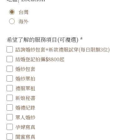
台灣
海外
希望了解的服務項目(可複選)
*
諮詢婚紗包套+新款禮服試穿(每日限額3位)
結婚登記拍攝$8800起
婚紗包套
婚紗單拍
禮服單租
新娘秘書
婚禮紀錄
單人婚紗
孕婦寫真
閨蜜寫真