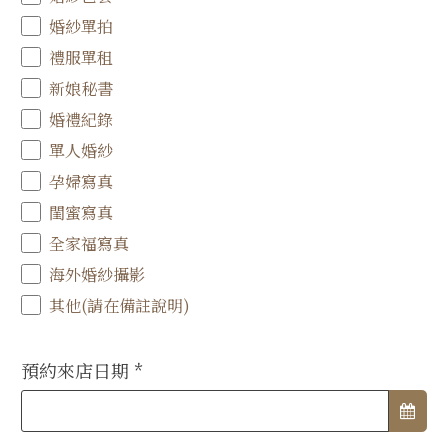
婚紗單拍
禮服單租
新娘秘書
婚禮紀錄
單人婚紗
孕婦寫真
閨蜜寫真
全家福寫真
海外婚紗攝影
其他(請在備註說明)
預約來店日期
*