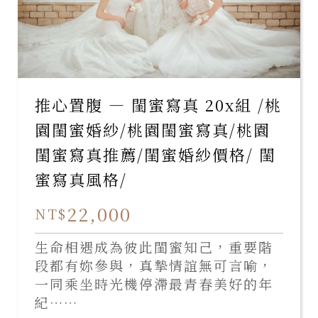
推心置腹 — 閨蜜寫真 20x組 /桃
園閨蜜婚紗/桃園閨蜜寫真/桃園
閨蜜寫真推薦/閨蜜婚紗價格/ 閨
蜜寫真風格/
22,000
NT$
生命相遇成為彼此閨蜜知己，重要階
段都有妳參與，真摯情誼無可言喻，
一同乘坐時光機停滯最青春美好的年
紀……