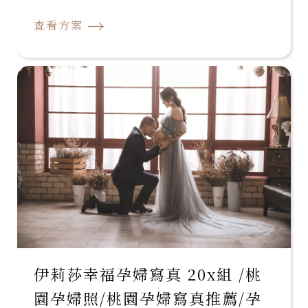
→
查看方案
伊莉莎幸福孕婦寫真 20x組 /桃
園孕婦照/桃園孕婦寫真推薦/孕